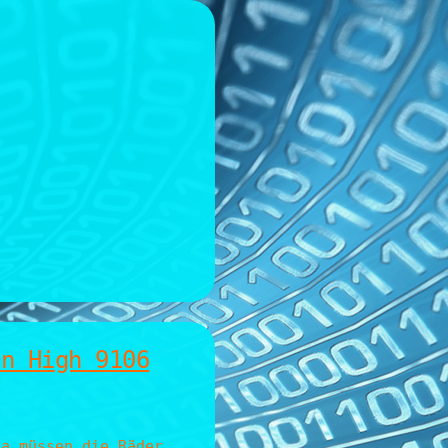
On High 9106
da müssen die Räder