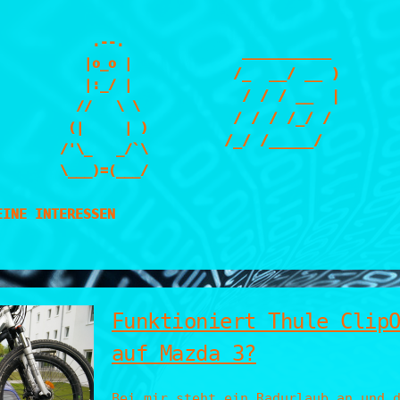
    .--.

  __________ 

   |o_o |

 /_  __/ __ )

   |:_/ |

  / / / __  |

  //   \ \

 / / / /_/ / 

 (|     | )

/_/ /_____/  

/'\_   _/`\

\___)=(___/
EINE INTERESSEN
Funktioniert Thule Clip
auf Mazda 3?
Bei mir steht ein Radurlaub an und 