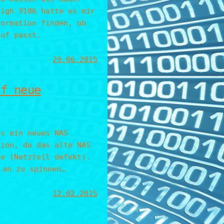
High 9106 hatte es mir
formation finden, ob
auf passt.
29.06.2015
uf neue
es ein neues NAS
tion, da das alte NAS
te (Netzteil defekt).
 an zu spinnen…
12.02.2015