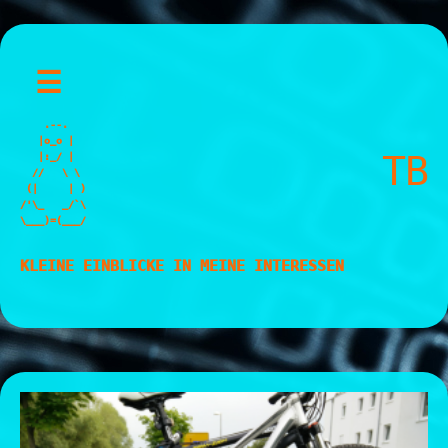
Skip
☰
to
content
    .--.

   |o_o |

TB
   |:_/ |

  //   \ \

 (|     | )

/'\_   _/`\

\___)=(___/
KLEINE EINBLICKE IN MEINE INTERESSEN