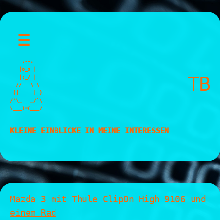
Skip
☰
to
content
    .--.

   |o_o |

TB
   |:_/ |

  //   \ \

 (|     | )

/'\_   _/`\

\___)=(___/
KLEINE EINBLICKE IN MEINE INTERESSEN
Mazda 3 mit Thule ClipOn High 9106 und
einem Rad