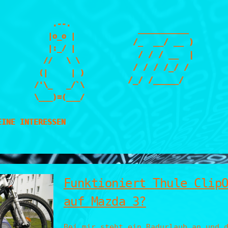
    .--.

  __________ 

   |o_o |

 /_  __/ __ )

   |:_/ |

  / / / __  |

  //   \ \

 / / / /_/ / 

 (|     | )

/_/ /_____/  

/'\_   _/`\

\___)=(___/
EINE INTERESSEN
Funktioniert Thule Clip
auf Mazda 3?
Bei mir steht ein Radurlaub an und 