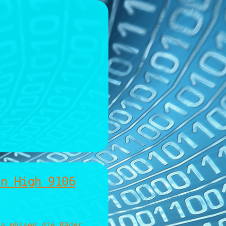
On High 9106
da müssen die Räder