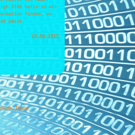
High 9106 hatte es mir
formation finden, ob
auf passt.
29.06.2015
oGeek-Theme