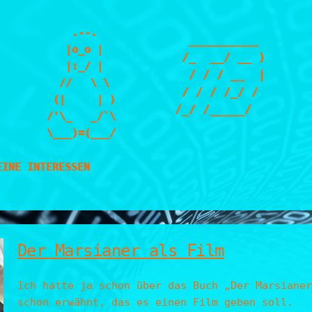
    .--.

  __________ 

   |o_o |

 /_  __/ __ )

   |:_/ |

  / / / __  |

  //   \ \

 / / / /_/ / 

 (|     | )

/_/ /_____/  

/'\_   _/`\

\___)=(___/
EINE INTERESSEN
Der Marsianer als Film
Ich hatte ja schon über das Buch „Der Marsianer
schon erwähnt, das es einen Film geben soll.