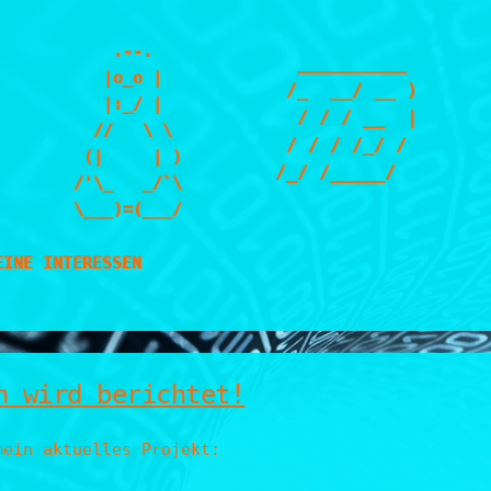
    .--.

  __________ 

   |o_o |

 /_  __/ __ )

   |:_/ |

  / / / __  |

  //   \ \

 / / / /_/ / 

 (|     | )

/_/ /_____/  

/'\_   _/`\

\___)=(___/
EINE INTERESSEN
h wird berichtet!
mein aktuelles Projekt: