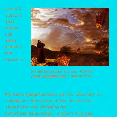
Aktuell
scheint
(mal
wieder
und
immer
wieder)
ein
weiterer
Der Weltuntergang und sein Prophet
(
http://pixabay.com
/ gemeinfrei)
Weltuntergangsfantasie durchs Internet zu
schwappen. Warum das alles Unsinn ist
(zumindest der propagierte
Asteroideneinschlag), erklärt
Florian