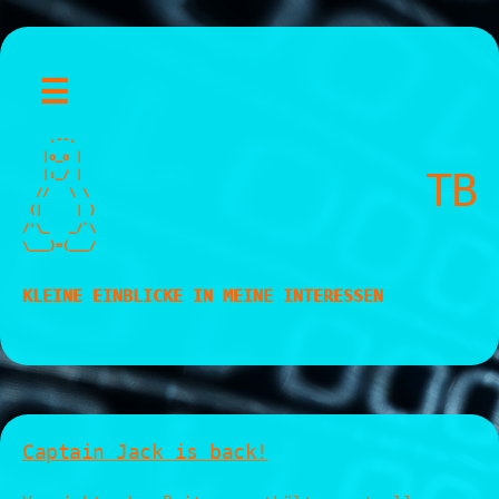
Skip
☰
to
content
    .--.

   |o_o |

TB
   |:_/ |

  //   \ \

 (|     | )

/'\_   _/`\

\___)=(___/
KLEINE EINBLICKE IN MEINE INTERESSEN
Captain Jack is back!